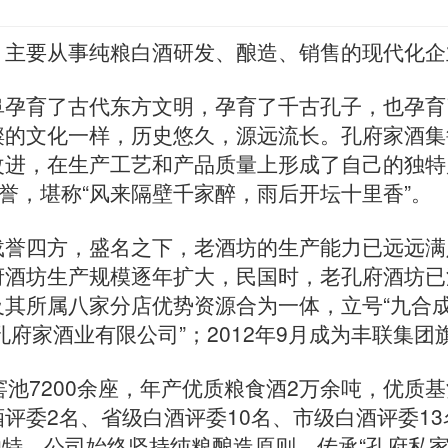
，主要从事纯粮白酒研发、酿造、销售的现代化企
阜孕育了古代东方文明，孕育了千古孔子，也孕育
璨的文化一样，历史悠久，源远流长。孔府家酒集
改进，在生产工艺和产品质量上形成了自己的独特
誉，堪称“风来隔壁千家醉，雨后开坛十里香”。
载誉四方，盛名之下，老酒坊的生产能力已远远满
府酒坊生产规模逐年扩大，民国时，老孔府酒坊已
所属八家分店优势资源合为一体，立号“九合成”，
阜孔府家酒业有限公司”；2012年9月成为丰联集
池7200余座，年产优质粮食酒2万余吨，优质基酒
评委2名、省级白酒评委10名、市级白酒评委1
念独特，公司始终坚持纯粮酿造原则，传承“孔府私