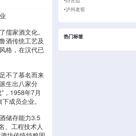
•白云边
•泸州老窖
业
了儒家酒文化。
热门标签
鲁酒传统工艺及
风格，在汉代已
足不了慕名而来
派生出八家分
1958年7月
团旗下成员企业。
储存能力3.5
3名、工程技术人
家酒坊传统纯粮固