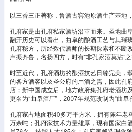
以三香三正著称，鲁酒古窖池原酒生产基地
孔府家是由孔府私家酒坊沿革而来。圣地曲
翻开历史可以看出，曲阜的酿酒工艺与其璀
孔府秘方，历经数代酒师的长期探索和不断
声振齐鲁，名扬四方，时有“非孔家酒莫沾”之
时至近代，孔府酒坊的酿酒技艺日臻完美，
的各方酒客以及圣公府的用酒之需，因此孔
店；新中国成立后，地方政府集孔府老酒坊及其
更名为“曲阜酒厂”，2007年规范改制为“曲
孔府家占地面积40多万平方米，拥有陈年老窖
万余吨；孔府家技术力量雄厚，现有国家白酒
员76名，技能人才185名；孔府家酿造理