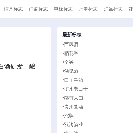
洁具标志
门窗标志
电梯标志
水电标志
灯饰标志
最新标志
•西凤酒
•稻花香
•全兴
白酒研发、酿
•酒鬼酒
•口子窖酒
•衡水老白干
•绵竹大曲
•贵州董酒
•沱牌
•双沟酒业