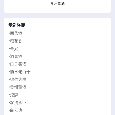
贵州董酒
最新标志
•西凤酒
•稻花香
•全兴
•酒鬼酒
•口子窖酒
•衡水老白干
•绵竹大曲
•贵州董酒
•沱牌
•双沟酒业
•白云边