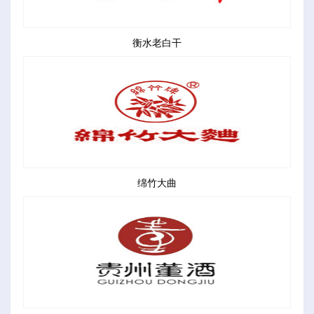
衡水老白干
绵竹大曲