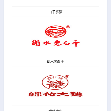
口子窖酒
衡水老白干
绵竹大曲