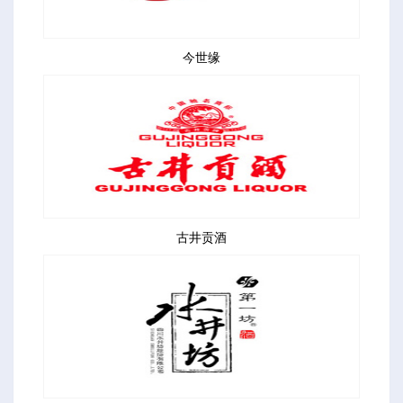
今世缘
古井贡酒