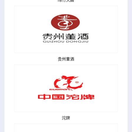
贵州董酒
沱牌