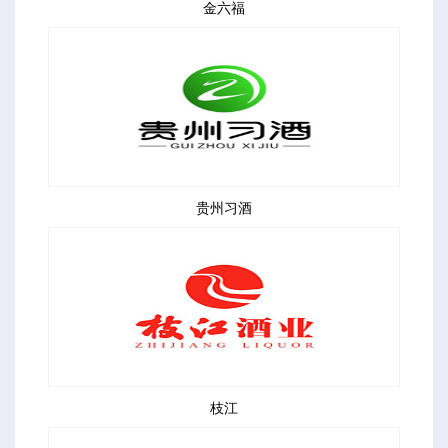
金六福
贵州习酒
枝江