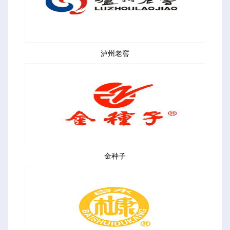
泸州老窖
金种子