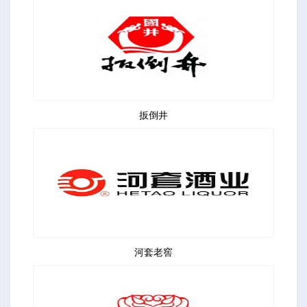
扳倒井
河套老窖