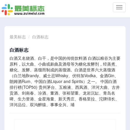
切
换
导
航
最美标志
白酒标志
白酒标志
白酒又名烧酒、白干，是中国的传统饮料酒 白酒以粮谷为主要
原料，以大曲、小曲或麸曲及酒母等为糖化发酵剂，经蒸煮、
糖化、发酵、蒸馏而制成的蒸馏酒。白酒是世界六大蒸馏酒
（白兰地Brandy、威士忌Whisky、伏特加Vodka、金酒Gin、
朗姆酒Rum、中国白酒Liquor and Spirits）之一。 中国白酒
排行榜(TOP50) 贵州茅台、五粮液、西凤酒、洋河大曲、古井
贡酒、剑南春、汾酒、董酒、张裕望重、龙岩沉缸、青岛名
啤、生力誉港、金星海量、新天秀庄、香格里拉、沱牌绵长、
洋河品位、双沟醉猿、事事全兴、埔