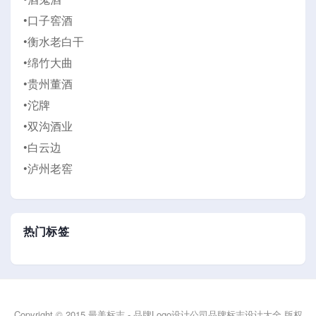
•口子窖酒
•衡水老白干
•绵竹大曲
•贵州董酒
•沱牌
•双沟酒业
•白云边
•泸州老窖
热门标签
Copyright © 2015 最美标志 - 品牌Logo设计公司品牌标志设计大全 版权