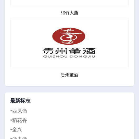
绵竹大曲
贵州董酒
最新标志
•西凤酒
•稻花香
•全兴
•酒鬼酒