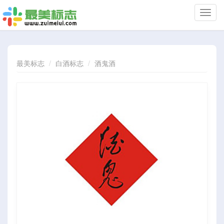
切
换
导
航
最美标志
白酒标志
酒鬼酒