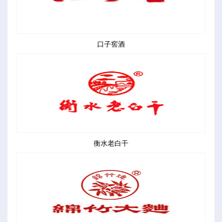
口子窖酒
衡水老白干