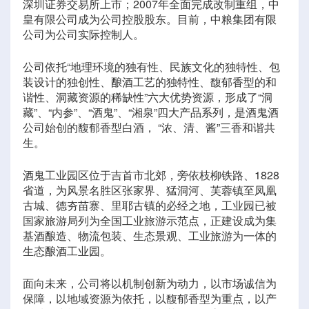
深圳证券交易所上市；2007年全面完成改制重组，中
皇有限公司成为公司控股股东。目前，中粮集团有限
公司为公司实际控制人。
公司依托“地理环境的独有性、民族文化的独特性、包
装设计的独创性、酿酒工艺的独特性、馥郁香型的和
谐性、洞藏资源的稀缺性”六大优势资源，形成了“洞
藏”、“内参”、“酒鬼”、“湘泉”四大产品系列，是酒鬼酒
公司始创的馥郁香型白酒， “浓、清、酱”三香和谐共
生。
酒鬼工业园区位于吉首市北郊，旁依枝柳铁路、1828
省道，为风景名胜区张家界、猛洞河、芙蓉镇至凤凰
古城、德夯苗寨、里耶古镇的必经之地，工业园已被
国家旅游局列为全国工业旅游示范点，正建设成为集
基酒酿造、物流包装、生态景观、工业旅游为一体的
生态酿酒工业园。
面向未来，公司将以机制创新为动力，以市场诚信为
保障，以地域资源为依托，以馥郁香型为重点，以产