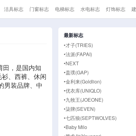
洁具标志
门窗标志
电梯标志
水电标志
灯饰标志
最新标志
•才子(TRIES)
•法派(FAPAI)
•NEXT
中国莆田，是国内知
•盖璞(GAP)
毛衫、西裤、休闲
•金利来(Goldlion)
的男装品牌、中
•优衣库(UNIQLO)
•九牧王(JOEONE)
•柒牌(SEVEN)
•七匹狼(SEPTWOLVES)
•Baby Milo