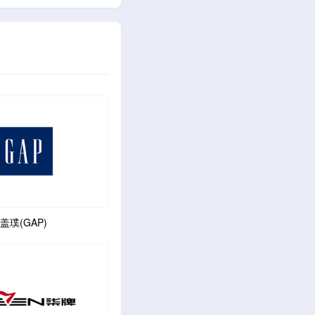
盖璞(GAP)