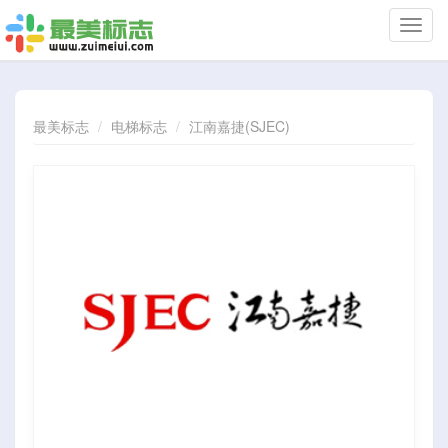
切
换
导
航
最美标志
电梯标志
江南嘉捷(SJEC)