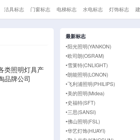
洁具标志
门窗标志
电梯标志
水电标志
灯饰标志
最新标志
•阳光照明(YANKON)
•欧司朗(OSRAM)
•雪莱特(CNLIGHT)
各类照明灯具产
•朗能照明(LONON)
淘品牌公司
•飞利浦照明(PHILIPS)
•美的照明(Midea)
•史福特(SFT)
•三思(SANSI)
•佛山照明(FSL)
•华艺灯饰(HUAYI)