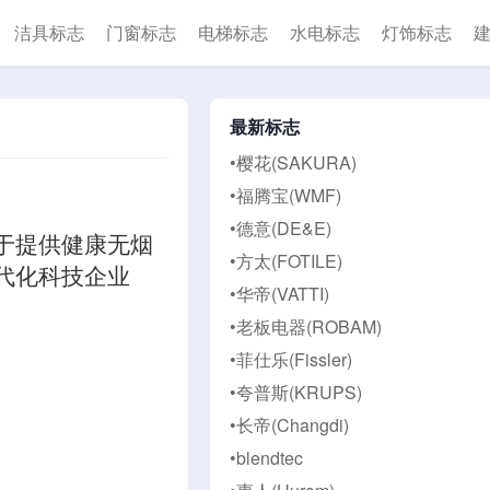
洁具标志
门窗标志
电梯标志
水电标志
灯饰标志
最新标志
•樱花(SAKURA)
•福腾宝(WMF)
•德意(DE&E)
于提供健康无烟
•方太(FOTILE)
代化科技企业
•华帝(VATTI)
•老板电器(ROBAM)
•菲仕乐(Fissler)
•夸普斯(KRUPS)
•长帝(Changdi)
•blendtec