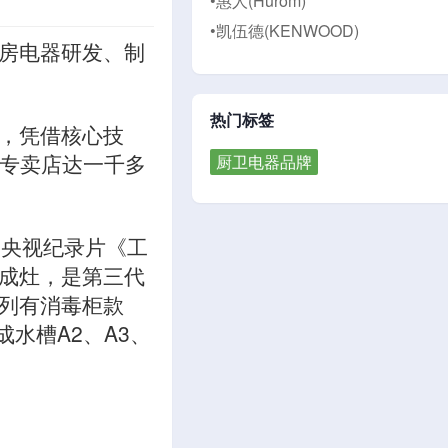
•惠人(Hurom)
•凯伍德(KENWOOD)
房电器研发、制
热门标签
，凭借核心技
国专卖店达一千多
厨卫电器品牌
；央视纪录片《工
成灶，是第三代
列有消毒柜款
成水槽A2、A3、