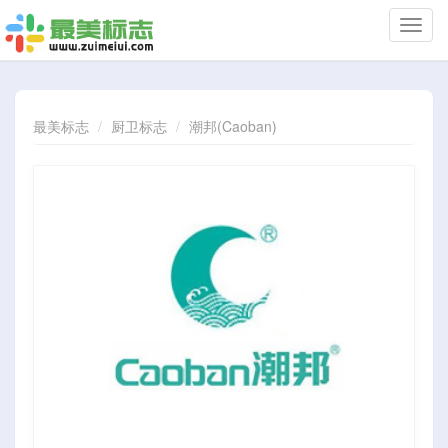
切
换
导
航
最美标志
厨卫标志
潮邦(Caoban)